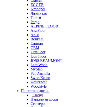
Classen
EGGER
Kronopol
Ламинели
Tarkett
Pergo
ALPINE FLOOR
AlsaFloor
Arteo
Bonkeel
Camsan
CBM
FirstFloor
Icon Floor
JOSS BEAUMONT
LamiWood
MyStep
Peli Anatolia
Swiss Krono
westerhoff
Woodstyle
Паркетная доска
Назад
Паркетная доска
Синтерос