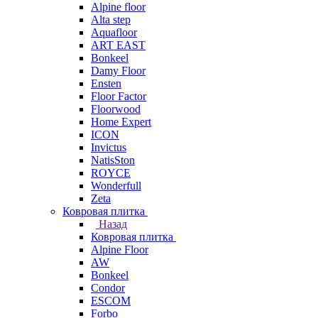
Alpine floor
Alta step
Aquafloor
ART EAST
Bonkeel
Damy Floor
Ensten
Floor Factor
Floorwood
Home Expert
ICON
Invictus
NatisSton
ROYCE
Wonderfull
Zeta
Ковровая плитка
Назад
Ковровая плитка
Alpine Floor
AW
Bonkeel
Condor
ESCOM
Forbo