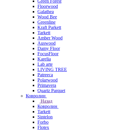
Green Forest
Floorwood
Galathea
Wood Bee
Greenline
Kraft Parkett
Tarkett
Amber Wood
Auswood
Damy Floor
FocusFloor
Karelia
Lab arte
LIVING TREE
Patreeca
Polarwood
Primavera
Quartz Parquet
Ковролин
Назад
Ковролин
Tarkett
Sintelon
Forbo
Flotex