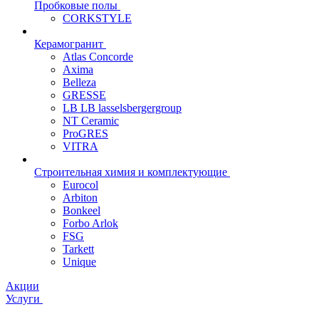
Пробковые полы
CORKSTYLE
Керамогранит
Atlas Concorde
Axima
Belleza
GRESSE
LB LB lasselsbergergroup
NT Ceramic
ProGRES
VITRA
Строительная химия и комплектующие
Eurocol
Arbiton
Bonkeel
Forbo Arlok
FSG
Tarkett
Unique
Акции
Услуги