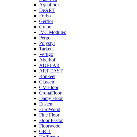
Aquafloor
DeART
Forbo
Gerflor
Grabo
IVC Moduleo
Pergo
Polystyl
Tarkett
Vertigo
Aberhof
ADELAR
ART EAST
Bonkeel
Classen
CM Floor
CronaFloor
Damy Floor
Ensten
EuroWood
Fine Floor
Floor Fastor
Floorwood
GRIT
Hoffmann