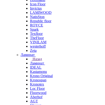
Icon Floor
Invictus
LAMIWOOD
NatisSton
Republic floor
ROYCE
Spark
Texfloor
TheFloor
VINILAM
westerhoff
Zeta
Ламинат
Назад
Ламинат
IDEAL
Kastamonu
Krono Original
Kronospan
Kronotex
Loc Floor
Floorwood
Aberhof
AGT