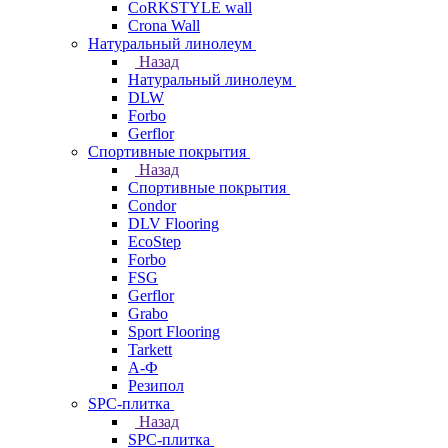
CoRKSTYLE wall
Crona Wall
Натуральный линолеум
Назад
Натуральный линолеум
DLW
Forbo
Gerflor
Спортивные покрытия
Назад
Спортивные покрытия
Condor
DLV Flooring
EcoStep
Forbo
FSG
Gerflor
Grabo
Sport Flooring
Tarkett
А-Ф
Резипол
SPC-плитка
Назад
SPC-плитка