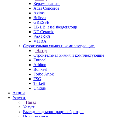
Керамогранит
Atlas Concorde
Axima
Belleza
GRESSE
LB LB lasselsbergergroup
NT Ceramic
ProGRES
VITRA
Строительная химия и комплектующие
Назад
Строительная химия и комплектующие
Eurocol
Arbiton
Bonkeel
Forbo Arlok
FSG
Tarkett
Unique
Акции
Услуги
Назад
Услуги
Выездная демонстрация образцов
Пол под ключ