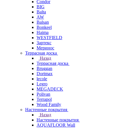
Condor
BIG
Balta
AW
Balsan
Bonkeel
Haima
WESTFIELD
Зартекс
Меринос
Террасная доска
Назад
Террасная доска
Bruggan
Dortmax
lecole
Legro
MEGADECK
Polivan
Terrapol
Wood Family
Настенные покрытия
Назад
Настенные покрытия
AQUAFLOOR Wall