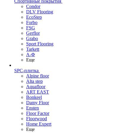
Спортивные покрытия
Condor
DLV Flooring
EcoStep
Forbo
FSG
Gerflor
Grabo
Sport Flooring
Tarkett
А-Ф
Еще
SPC-плитка
Alpine floor
Alta step
Aquafloor
ART EAST
Bonkeel
Damy Floor
Ensten
Floor Factor
Floorwood
Home Expert
Еще