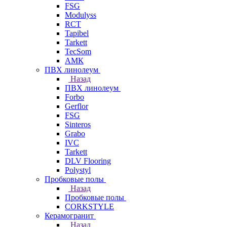
FSG
Modulyss
RCT
Tapibel
Tarkett
TecSom
АМК
ПВХ линолеум
Назад
ПВХ линолеум
Forbo
Gerflor
FSG
Sinteros
Grabo
IVC
Tarkett
DLV Flooring
Polystyl
Пробковые полы
Назад
Пробковые полы
CORKSTYLE
Керамогранит
Назад