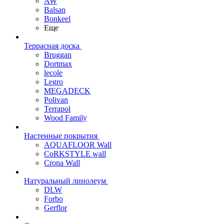
AW
Balsan
Bonkeel
Еще
Террасная доска
Bruggan
Dortmax
lecole
Legro
MEGADECK
Polivan
Terrapol
Wood Family
Настенные покрытия
AQUAFLOOR Wall
CoRKSTYLE wall
Crona Wall
Натуральный линолеум
DLW
Forbo
Gerflor