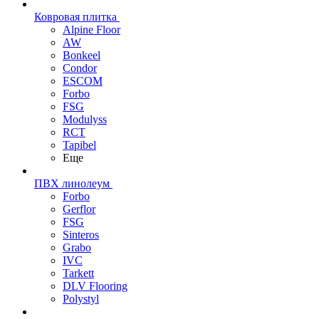
Ковровая плитка
Alpine Floor
AW
Bonkeel
Condor
ESCOM
Forbo
FSG
Modulyss
RCT
Tapibel
Еще
ПВХ линолеум
Forbo
Gerflor
FSG
Sinteros
Grabo
IVC
Tarkett
DLV Flooring
Polystyl