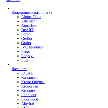
Кварцвиниловая плитка
Alpine Floor
Alta Step
Aquafloor
DeART
Forbo
Gerflor
Grabo
IVC Moduleo
Pergo
Polystyl
Еще
Ламинат
IDEAL
Kastamonu
Krono Original
Kronospan
Kronotex
Loc Floor
Floorwood
Aberhof
AGT