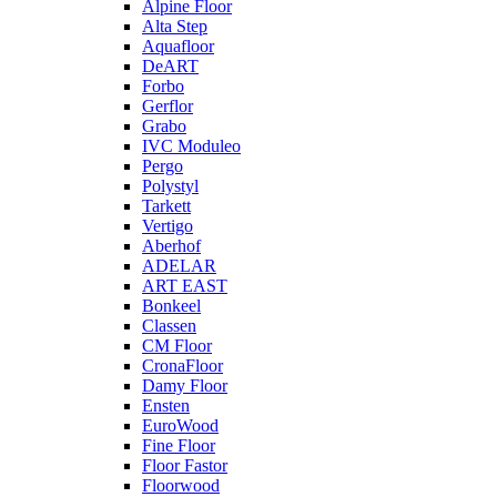
Alpine Floor
Alta Step
Aquafloor
DeART
Forbo
Gerflor
Grabo
IVC Moduleo
Pergo
Polystyl
Tarkett
Vertigo
Aberhof
ADELAR
ART EAST
Bonkeel
Classen
CM Floor
CronaFloor
Damy Floor
Ensten
EuroWood
Fine Floor
Floor Fastor
Floorwood