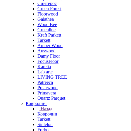
Синтерос
Green Forest
Floorwood
Galathea
Wood Bee
Greenline
Kraft Parkett
Tarkett
Amber Wood
Auswood
Damy Floor
FocusFloor
Karelia
Lab arte
LIVING TREE
Patreeca
Polarwood
Primavera
Quartz Parquet
Ковролин
Назад
Ковролин
Tarkett
Sintelon
Forbo