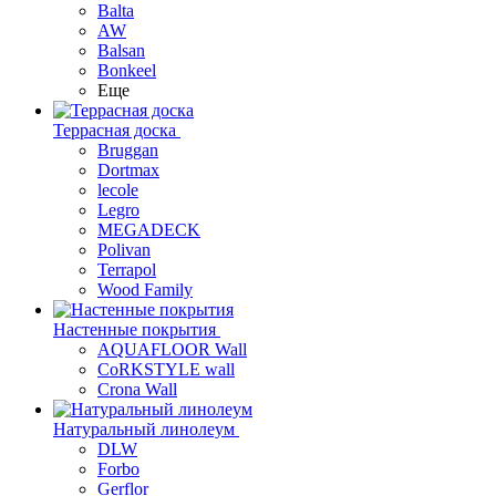
Balta
AW
Balsan
Bonkeel
Еще
Террасная доска
Bruggan
Dortmax
lecole
Legro
MEGADECK
Polivan
Terrapol
Wood Family
Настенные покрытия
AQUAFLOOR Wall
CoRKSTYLE wall
Crona Wall
Натуральный линолеум
DLW
Forbo
Gerflor