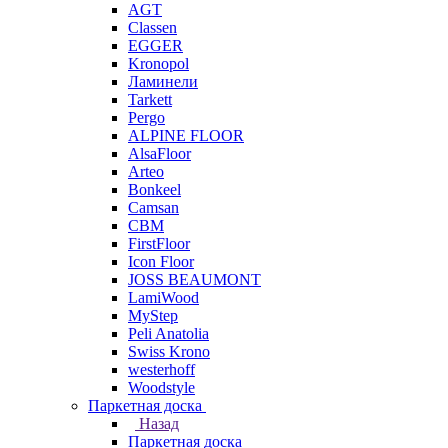
AGT
Classen
EGGER
Kronopol
Ламинели
Tarkett
Pergo
ALPINE FLOOR
AlsaFloor
Arteo
Bonkeel
Camsan
CBM
FirstFloor
Icon Floor
JOSS BEAUMONT
LamiWood
MyStep
Peli Anatolia
Swiss Krono
westerhoff
Woodstyle
Паркетная доска
Назад
Паркетная доска