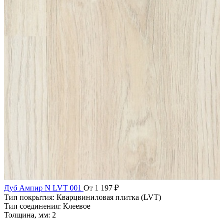
Дуб Ампир N LVT 001
От 1 197 ₽
Тип покрытия:
Кварцвиниловая плитка (LVT)
Тип соединения:
Клеевое
Толщина, мм:
2