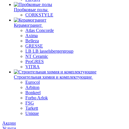
Пробковые полы
CORKSTYLE
Керамогранит
Atlas Concorde
Axima
Belleza
GRESSE
LB LB lasselsbergergroup
NT Ceramic
ProGRES
VITRA
Строительная химия и комплектующие
Eurocol
Arbiton
Bonkeel
Forbo Arlok
FSG
Tarkett
Unique
Акции
Услуги