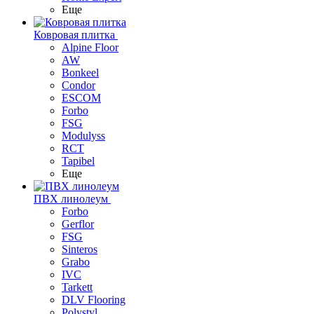
Еще
Ковровая плитка
Alpine Floor
AW
Bonkeel
Condor
ESCOM
Forbo
FSG
Modulyss
RCT
Tapibel
Еще
ПВХ линолеум
Forbo
Gerflor
FSG
Sinteros
Grabo
IVC
Tarkett
DLV Flooring
Polystyl