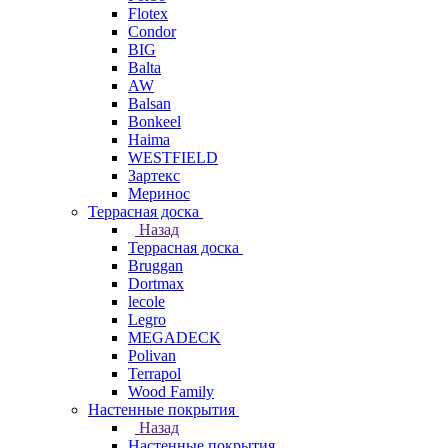
Flotex
Condor
BIG
Balta
AW
Balsan
Bonkeel
Haima
WESTFIELD
Зартекс
Меринос
Террасная доска
Назад
Террасная доска
Bruggan
Dortmax
lecole
Legro
MEGADECK
Polivan
Terrapol
Wood Family
Настенные покрытия
Назад
Настенные покрытия