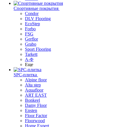
Спортивные покрытия
Condor
DLV Flooring
EcoStep
Forbo
FSG
Gerflor
Grabo
Sport Flooring
Tarkett
А-Ф
Еще
SPC-плитка
Alpine floor
Alta step
Aquafloor
ART EAST
Bonkeel
Damy Floor
Ensten
Floor Factor
Floorwood
Home Expert