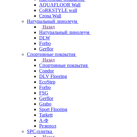
AQUAFLOOR Wall
CoRKSTYLE wall
Crona Wall
Натуральный линолеум
Назад
Натуральный линолеум
DLW
Forbo
Gerflor
Спортивные покрытия
Назад
Спортивные покрытия
Condor
DLV Flooring
EcoStep
Forbo
FSG
Gerflor
Grabo
Sport Flooring
Tarkett
А-Ф
Резипол
SPC-плитка
Назад