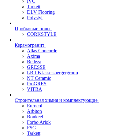
IVC
Tarkett
DLV Flooring
Polystyl
Пробковые полы
CORKSTYLE
Керамогранит
Atlas Concorde
Axima
Belleza
GRESSE
LB LB lasselsbergergroup
NT Ceramic
ProGRES
VITRA
Строительная химия и комплектующие
Eurocol
Arbiton
Bonkeel
Forbo Arlok
FSG
Tarkett