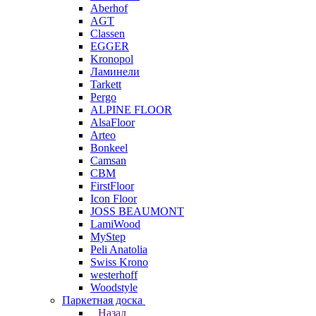
Aberhof
AGT
Classen
EGGER
Kronopol
Ламинели
Tarkett
Pergo
ALPINE FLOOR
AlsaFloor
Arteo
Bonkeel
Camsan
CBM
FirstFloor
Icon Floor
JOSS BEAUMONT
LamiWood
MyStep
Peli Anatolia
Swiss Krono
westerhoff
Woodstyle
Паркетная доска
Назад