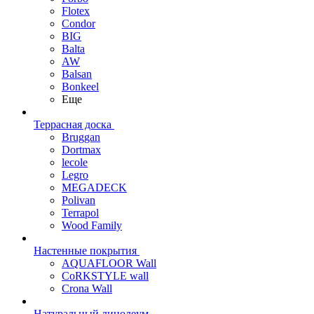
Flotex
Condor
BIG
Balta
AW
Balsan
Bonkeel
Еще
Террасная доска
Bruggan
Dortmax
lecole
Legro
MEGADECK
Polivan
Terrapol
Wood Family
Настенные покрытия
AQUAFLOOR Wall
CoRKSTYLE wall
Crona Wall
Натуральный линолеум