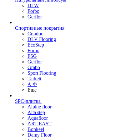
DLW
Forbo
Gerflor
Спортивные покрытия
Condor
DLV Flooring
EcoStep
Forbo
FSG
Gerflor
Grabo
Sport Flooring
Tarkett
А-Ф
Еще
SPC-плитка
Alpine floor
Alta step
Aquafloor
ART EAST
Bonkeel
Damy Floor