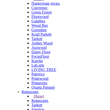
Паркетная доска
Синтерос
Green Forest
Floorwood
Galathea
Wood Bee
Greenline
Kraft Parkett
Tarkett
Amber Wood
Auswood
Damy Floor
FocusFloor
Karelia
Lab arte
LIVING TREE
Patreeca
Polarwood
Primavera
Quartz Parquet
Ковролин
Назад
Ковролин
Tarkett
Sintelon