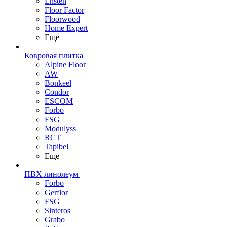
Ensten
Floor Factor
Floorwood
Home Expert
Еще
Ковровая плитка
Alpine Floor
AW
Bonkeel
Condor
ESCOM
Forbo
FSG
Modulyss
RCT
Tapibel
Еще
ПВХ линолеум
Forbo
Gerflor
FSG
Sinteros
Grabo