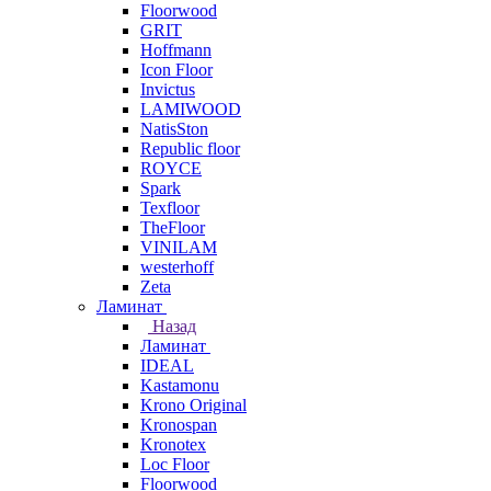
Floorwood
GRIT
Hoffmann
Icon Floor
Invictus
LAMIWOOD
NatisSton
Republic floor
ROYCE
Spark
Texfloor
TheFloor
VINILAM
westerhoff
Zeta
Ламинат
Назад
Ламинат
IDEAL
Kastamonu
Krono Original
Kronospan
Kronotex
Loc Floor
Floorwood