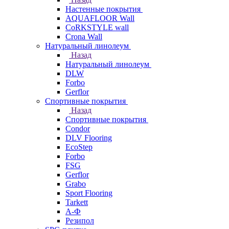
Настенные покрытия
AQUAFLOOR Wall
CoRKSTYLE wall
Crona Wall
Натуральный линолеум
Назад
Натуральный линолеум
DLW
Forbo
Gerflor
Спортивные покрытия
Назад
Спортивные покрытия
Condor
DLV Flooring
EcoStep
Forbo
FSG
Gerflor
Grabo
Sport Flooring
Tarkett
А-Ф
Резипол