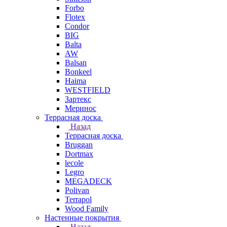
Forbo
Flotex
Condor
BIG
Balta
AW
Balsan
Bonkeel
Haima
WESTFIELD
Зартекс
Меринос
Террасная доска
Назад
Террасная доска
Bruggan
Dortmax
lecole
Legro
MEGADECK
Polivan
Terrapol
Wood Family
Настенные покрытия
Назад