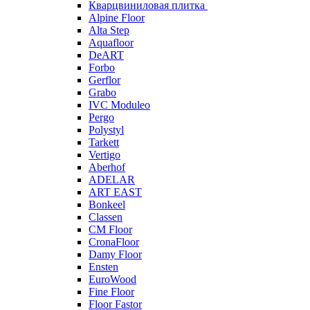
Кварцвиниловая плитка
Alpine Floor
Alta Step
Aquafloor
DeART
Forbo
Gerflor
Grabo
IVC Moduleo
Pergo
Polystyl
Tarkett
Vertigo
Aberhof
ADELAR
ART EAST
Bonkeel
Classen
CM Floor
CronaFloor
Damy Floor
Ensten
EuroWood
Fine Floor
Floor Fastor