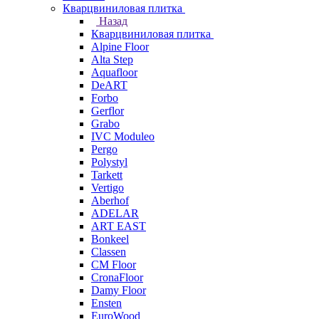
Кварцвиниловая плитка
Назад
Кварцвиниловая плитка
Alpine Floor
Alta Step
Aquafloor
DeART
Forbo
Gerflor
Grabo
IVC Moduleo
Pergo
Polystyl
Tarkett
Vertigo
Aberhof
ADELAR
ART EAST
Bonkeel
Classen
CM Floor
CronaFloor
Damy Floor
Ensten
EuroWood