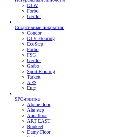
DLW
Forbo
Gerflor
Спортивные покрытия
Condor
DLV Flooring
EcoStep
Forbo
FSG
Gerflor
Grabo
Sport Flooring
Tarkett
А-Ф
Еще
SPC-плитка
Alpine floor
Alta step
Aquafloor
ART EAST
Bonkeel
Damy Floor