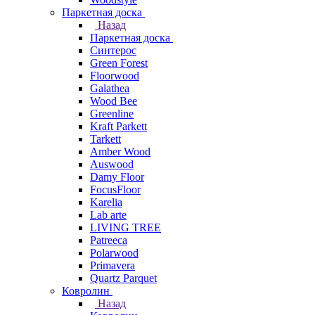
Паркетная доска
Назад
Паркетная доска
Синтерос
Green Forest
Floorwood
Galathea
Wood Bee
Greenline
Kraft Parkett
Tarkett
Amber Wood
Auswood
Damy Floor
FocusFloor
Karelia
Lab arte
LIVING TREE
Patreeca
Polarwood
Primavera
Quartz Parquet
Ковролин
Назад