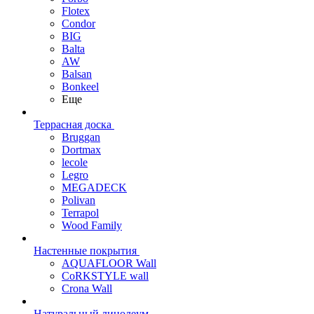
Flotex
Condor
BIG
Balta
AW
Balsan
Bonkeel
Еще
Террасная доска
Bruggan
Dortmax
lecole
Legro
MEGADECK
Polivan
Terrapol
Wood Family
Настенные покрытия
AQUAFLOOR Wall
CoRKSTYLE wall
Crona Wall
Натуральный линолеум