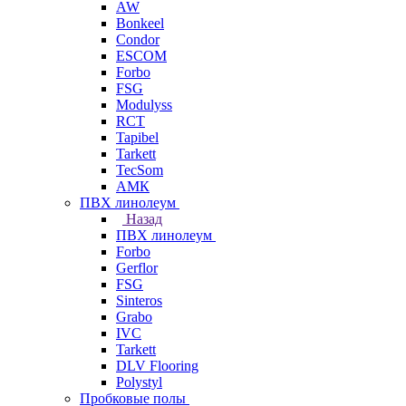
AW
Bonkeel
Condor
ESCOM
Forbo
FSG
Modulyss
RCT
Tapibel
Tarkett
TecSom
АМК
ПВХ линолеум
Назад
ПВХ линолеум
Forbo
Gerflor
FSG
Sinteros
Grabo
IVC
Tarkett
DLV Flooring
Polystyl
Пробковые полы