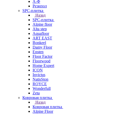
А-Ф
Резипол
SPC-плитка
Назад
SPC-плитка
Alpine floor
Alta step
Aquafloor
ART EAST
Bonkeel
Damy Floor
Ensten
Floor Factor
Floorwood
Home Expert
ICON
Invictus
NatisSton
ROYCE
Wonderfull
Zeta
Ковровая плитка
Назад
Ковровая плитка
Alpine Floor