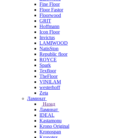
Fine Floor
Floor Fastor
Floorwood
GRIT
Hoffmann
Icon Floor
Invictus
LAMIWOOD
NatisSton
Republic floor
ROYCE
Spark
Texfloor
TheFloor
VINILAM
westerhoff
Zeta
Ламинат
Назад
Ламинат
IDEAL
Kastamonu
Krono Original
Kronospan
Kronotex