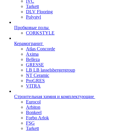
IVC
Tarkett
DLV Flooring
Polystyl
Пробковые полы
CORKSTYLE
Керамогранит
Atlas Concorde
Axima
Belleza
GRESSE
LB LB lasselsbergergroup
NT Ceramic
ProGRES
VITRA
Строительная химия и комплектующие
Eurocol
Arbiton
Bonkeel
Forbo Arlok
FSG
Tarkett