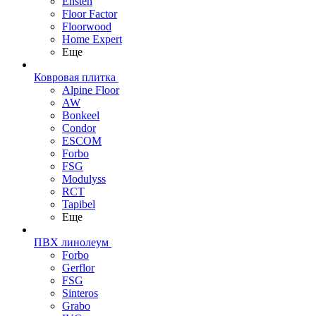
Ensten
Floor Factor
Floorwood
Home Expert
Еще
Ковровая плитка
Alpine Floor
AW
Bonkeel
Condor
ESCOM
Forbo
FSG
Modulyss
RCT
Tapibel
Еще
ПВХ линолеум
Forbo
Gerflor
FSG
Sinteros
Grabo