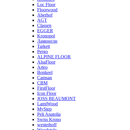
Loc Floor
Floorwood
Aberhof
AGT
Classen
EGGER
Kronopol
Ламинели
Tarkett
Pergo
ALPINE FLOOR
AlsaFloor
Arteo
Bonkeel
Camsan
CBM
FirstFloor
Icon Floor
JOSS BEAUMONT
LamiWood
MyStep
Peli Anatolia
Swiss Krono
westerhoff
Woodstyle