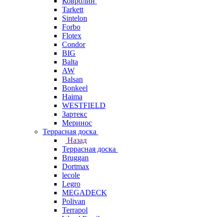
Ковролин
Tarkett
Sintelon
Forbo
Flotex
Condor
BIG
Balta
AW
Balsan
Bonkeel
Haima
WESTFIELD
Зартекс
Меринос
Террасная доска
Назад
Террасная доска
Bruggan
Dortmax
lecole
Legro
MEGADECK
Polivan
Terrapol