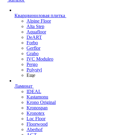
Кварцвиниловая плитка
Alpine Floor
Alta Step
Aquafloor
DeART
Forbo
Gerflor
Grabo
IVC Moduleo
Pergo
Polystyl
Еще
Ламинат
IDEAL
Kastamonu
Krono Original
Kronospan
Kronotex
Loc Floor
Floorwood
Aberhof
AGT