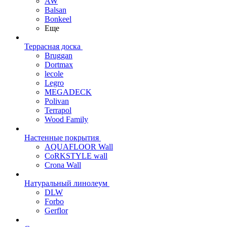
AW
Balsan
Bonkeel
Еще
Террасная доска
Bruggan
Dortmax
lecole
Legro
MEGADECK
Polivan
Terrapol
Wood Family
Настенные покрытия
AQUAFLOOR Wall
CoRKSTYLE wall
Crona Wall
Натуральный линолеум
DLW
Forbo
Gerflor