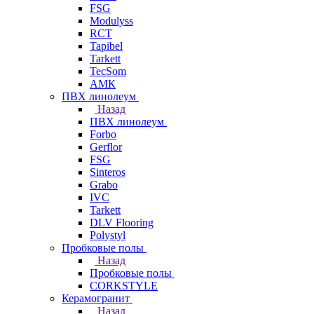
FSG
Modulyss
RCT
Tapibel
Tarkett
TecSom
АМК
ПВХ линолеум
Назад
ПВХ линолеум
Forbo
Gerflor
FSG
Sinteros
Grabo
IVC
Tarkett
DLV Flooring
Polystyl
Пробковые полы
Назад
Пробковые полы
CORKSTYLE
Керамогранит
Назад