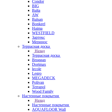
Condor
BIG
Balta
AW
Balsan
Bonkeel
Haima
WESTFIELD
Зартекс
Меринос
Террасная доска
Назад
Террасная доска
Bruggan
Dortmax
lecole
Legro
MEGADECK
Polivan
Terrapol
Wood Family
Настенные покрытия
Назад
Настенные покрытия
AQUAFLOOR Wall