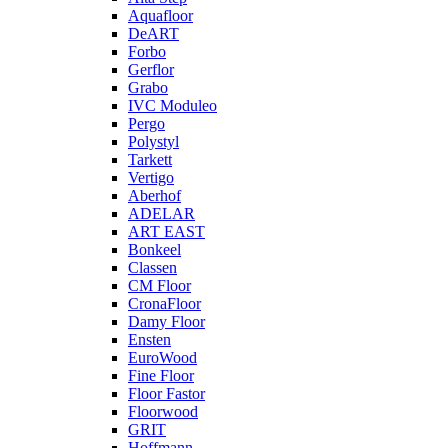
Aquafloor
DeART
Forbo
Gerflor
Grabo
IVC Moduleo
Pergo
Polystyl
Tarkett
Vertigo
Aberhof
ADELAR
ART EAST
Bonkeel
Classen
CM Floor
CronaFloor
Damy Floor
Ensten
EuroWood
Fine Floor
Floor Fastor
Floorwood
GRIT
Hoffmann