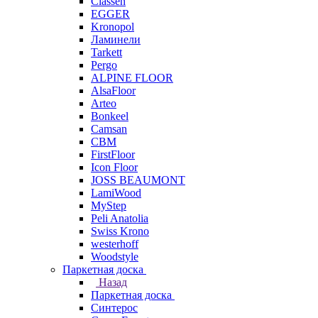
Classen
EGGER
Kronopol
Ламинели
Tarkett
Pergo
ALPINE FLOOR
AlsaFloor
Arteo
Bonkeel
Camsan
CBM
FirstFloor
Icon Floor
JOSS BEAUMONT
LamiWood
MyStep
Peli Anatolia
Swiss Krono
westerhoff
Woodstyle
Паркетная доска
Назад
Паркетная доска
Синтерос