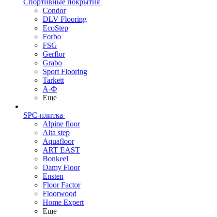
Спортивные покрытия
Condor
DLV Flooring
EcoStep
Forbo
FSG
Gerflor
Grabo
Sport Flooring
Tarkett
А-Ф
Еще
SPC-плитка
Alpine floor
Alta step
Aquafloor
ART EAST
Bonkeel
Damy Floor
Ensten
Floor Factor
Floorwood
Home Expert
Еще