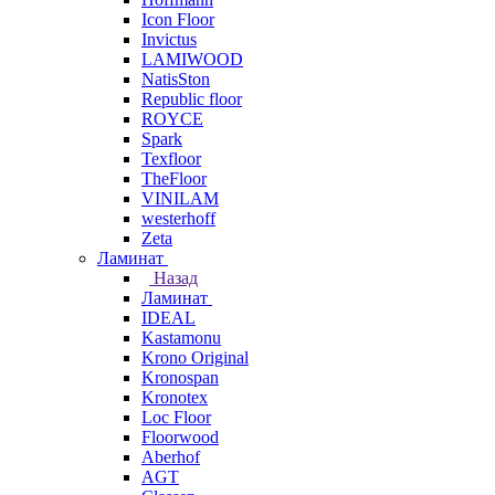
Icon Floor
Invictus
LAMIWOOD
NatisSton
Republic floor
ROYCE
Spark
Texfloor
TheFloor
VINILAM
westerhoff
Zeta
Ламинат
Назад
Ламинат
IDEAL
Kastamonu
Krono Original
Kronospan
Kronotex
Loc Floor
Floorwood
Aberhof
AGT