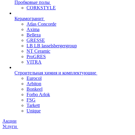
Пробковые полы
CORKSTYLE
Керамогранит
Atlas Concorde
Axima
Belleza
GRESSE
LB LB lasselsbergergroup
NT Ceramic
ProGRES
VITRA
Строительная химия и комплектующие
Eurocol
Arbiton
Bonkeel
Forbo Arlok
FSG
Tarkett
Unique
Акции
Услуги