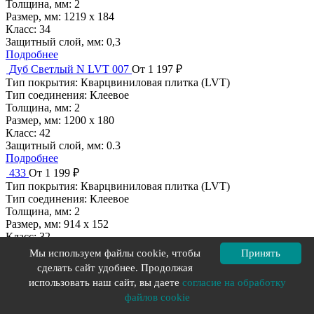
Толщина, мм:
2
Размер, мм:
1219 x 184
Класс:
34
Защитный слой, мм:
0,3
Подробнее
Дуб Светлый N LVT 007
От 1 197 ₽
Тип покрытия:
Кварцвиниловая плитка (LVT)
Тип соединения:
Клеевое
Толщина, мм:
2
Размер, мм:
1200 х 180
Класс:
42
Защитный слой, мм:
0.3
Подробнее
433
От 1 199 ₽
Тип покрытия:
Кварцвиниловая плитка (LVT)
Тип соединения:
Клеевое
Толщина, мм:
2
Размер, мм:
914 х 152
Класс:
32
Защитный слой, мм:
0,3
Мы используем файлы cookie, чтобы
Принять
Подробнее
сделать сайт удобнее. Продолжая
132
От 1 199 ₽
использовать наш сайт, вы даете
согласие на обработку
Тип покрытия:
Кварцвиниловая плитка (LVT)
файлов cookie
Тип соединения:
Клеевое