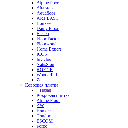
Alpine floor
Alta step
Aquafloor
ART EAST
Bonkeel
Damy Floor
Ensten
Floor Factor
Floorwood
Home Expert
ICON
Invictus
NatisSton
ROYCE
Wonderfull
Zeta
Ковровая плитка
Назад
Ковровая плитка
Alpine Floor
AW
Bonkeel
Condor
ESCOM
Forbo