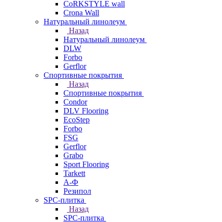
CoRKSTYLE wall
Crona Wall
Натуральный линолеум
Назад
Натуральный линолеум
DLW
Forbo
Gerflor
Спортивные покрытия
Назад
Спортивные покрытия
Condor
DLV Flooring
EcoStep
Forbo
FSG
Gerflor
Grabo
Sport Flooring
Tarkett
А-Ф
Резипол
SPC-плитка
Назад
SPC-плитка