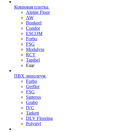
Ковровая плитка
Alpine Floor
AW
Bonkeel
Condor
ESCOM
Forbo
FSG
Modulyss
RCT
Tapibel
Еще
ПВХ линолеум
Forbo
Gerflor
FSG
Sinteros
Grabo
IVC
Tarkett
DLV Flooring
Polystyl