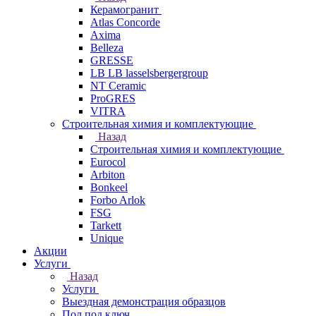
Керамогранит
Atlas Concorde
Axima
Belleza
GRESSE
LB LB lasselsbergergroup
NT Ceramic
ProGRES
VITRA
Строительная химия и комплектующие
Назад
Строительная химия и комплектующие
Eurocol
Arbiton
Bonkeel
Forbo Arlok
FSG
Tarkett
Unique
Акции
Услуги
Назад
Услуги
Выездная демонстрация образцов
Пол под ключ