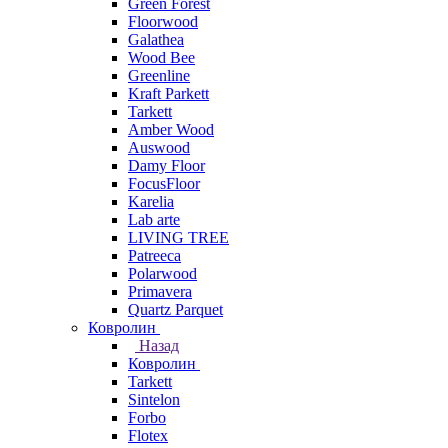
Green Forest
Floorwood
Galathea
Wood Bee
Greenline
Kraft Parkett
Tarkett
Amber Wood
Auswood
Damy Floor
FocusFloor
Karelia
Lab arte
LIVING TREE
Patreeca
Polarwood
Primavera
Quartz Parquet
Ковролин
Назад
Ковролин
Tarkett
Sintelon
Forbo
Flotex