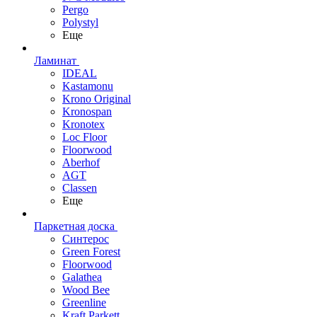
Pergo
Polystyl
Еще
Ламинат
IDEAL
Kastamonu
Krono Original
Kronospan
Kronotex
Loc Floor
Floorwood
Aberhof
AGT
Classen
Еще
Паркетная доска
Синтерос
Green Forest
Floorwood
Galathea
Wood Bee
Greenline
Kraft Parkett