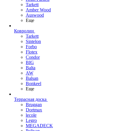
Tarkett
Amber Wood
Auswood
Еще
Ковролин
Tarkett
Sintelon
Forbo
Flotex
Condor
BIG
Balta
AW
Balsan
Bonkeel
Еще
Террасная доска
Bruggan
Dortmax
lecole
Legro
MEGADECK
Polivan