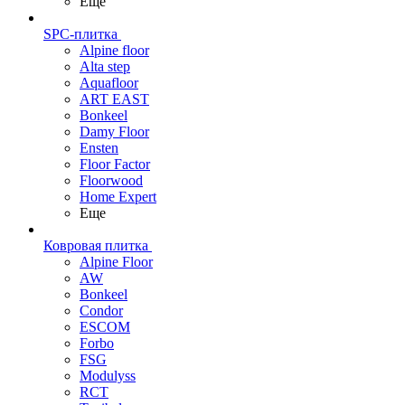
Еще
SPC-плитка
Alpine floor
Alta step
Aquafloor
ART EAST
Bonkeel
Damy Floor
Ensten
Floor Factor
Floorwood
Home Expert
Еще
Ковровая плитка
Alpine Floor
AW
Bonkeel
Condor
ESCOM
Forbo
FSG
Modulyss
RCT