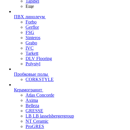
Tapibel
Еще
ПВХ линолеум
Forbo
Gerflor
FSG
Sinteros
Grabo
IVC
Tarkett
DLV Flooring
Polystyl
Пробковые полы
CORKSTYLE
Керамогранит
Atlas Concorde
Axima
Belleza
GRESSE
LB LB lasselsbergergroup
NT Ceramic
ProGRES