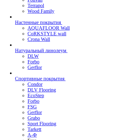
Terrapol
Wood Family
Настенные покрытия
AQUAFLOOR Wall
CoRKSTYLE wall
Crona Wall
Натуральный линолеум
DLW
Forbo
Gerflor
Спортивные покрытия
Condor
DLV Flooring
EcoStep
Forbo
FSG
Gerflor
Grabo
Sport Flooring
Tarkett
А-Ф