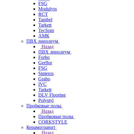
FSG
Modulyss
RCT
Tapibel
Tarkett
TecSom
АМК
ПВХ линолеум
Назад
ПВХ линолеум
Forbo
Gerflor
FSG
Sinteros
Grabo
IVC
Tarkett
DLV Flooring
Polystyl
Пробковые полы
Назад
Пробковые полы
CORKSTYLE
Керамогранит
Назад