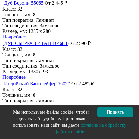
Дуб Верони 55065
От 2 445 ₽
Класс:
32
Толщина, мм:
8
Тип покрытия:
Ламинат
Тип соединения:
Замковое
Размер, мм:
1285 х 280
Подробнее
ДУБ СЬЕРРА ТИТАН D 4688
От 2 590 ₽
Класс:
32
Толщина, мм:
8
Тип покрытия:
Ламинат
Тип соединения:
Замковое
Размер, мм:
1380x193
Подробнее
Индийский Бантшейфер 56027
От 2 485 ₽
Класс:
32
Толщина, мм:
8
Тип покрытия:
Ламинат
Тип соединения:
Замковое
Размер, мм:
604 х 280
Мы используем файлы cookie, чтобы
Принять
Подробнее
сделать сайт удобнее. Продолжая
Шифер Эстрик белый 56019
От 2 485 ₽
использовать наш сайт, вы даете
согласие на обработку
Класс:
32
файлов cookie
Толщина, мм:
8