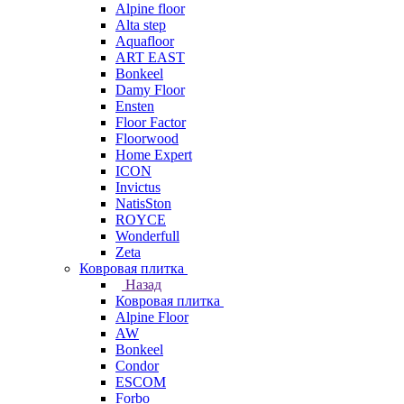
Alpine floor
Alta step
Aquafloor
ART EAST
Bonkeel
Damy Floor
Ensten
Floor Factor
Floorwood
Home Expert
ICON
Invictus
NatisSton
ROYCE
Wonderfull
Zeta
Ковровая плитка
Назад
Ковровая плитка
Alpine Floor
AW
Bonkeel
Condor
ESCOM
Forbo