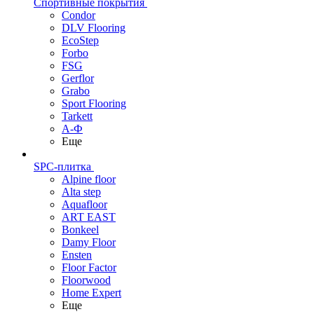
Спортивные покрытия
Condor
DLV Flooring
EcoStep
Forbo
FSG
Gerflor
Grabo
Sport Flooring
Tarkett
А-Ф
Еще
SPC-плитка
Alpine floor
Alta step
Aquafloor
ART EAST
Bonkeel
Damy Floor
Ensten
Floor Factor
Floorwood
Home Expert
Еще