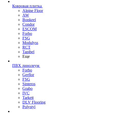
Ковровая плитка
Alpine Floor
AW
Bonkeel
Condor
ESCOM
Forbo
FSG
Modulyss
RCT
Tapibel
Еще
ПВХ линолеум
Forbo
Gerflor
FSG
Sinteros
Grabo
IVC
Tarkett
DLV Flooring
Polystyl