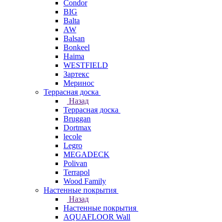
Condor
BIG
Balta
AW
Balsan
Bonkeel
Haima
WESTFIELD
Зартекс
Меринос
Террасная доска
Назад
Террасная доска
Bruggan
Dortmax
lecole
Legro
MEGADECK
Polivan
Terrapol
Wood Family
Настенные покрытия
Назад
Настенные покрытия
AQUAFLOOR Wall