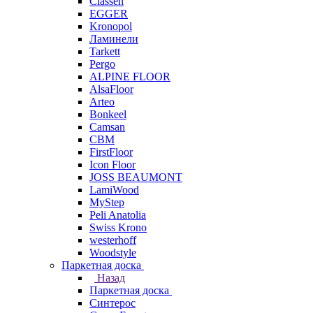
Classen
EGGER
Kronopol
Ламинели
Tarkett
Pergo
ALPINE FLOOR
AlsaFloor
Arteo
Bonkeel
Camsan
CBM
FirstFloor
Icon Floor
JOSS BEAUMONT
LamiWood
MyStep
Peli Anatolia
Swiss Krono
westerhoff
Woodstyle
Паркетная доска
Назад
Паркетная доска
Синтерос