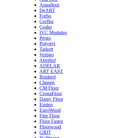
Aquafloor
DeART
Forbo
Gerflor
Grabo
IVC Moduleo
Pergo
Polystyl
Tarkett
Vertigo
Aberhof
ADELAR
ART EAST
Bonkeel
Classen
CM Floor
CronaFloor
Damy Floor
Ensten
EuroWood
Fine Floor
Floor Fastor
Floorwood
GRIT
Hoffmann