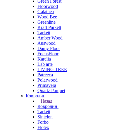
Green Forest
Floorwood
Galathea
Wood Bee
Greenline
Kraft Parkett
Tarkett
Amber Wood
Auswood
Damy Floor
FocusFloor
Karelia
Lab arte
LIVING TREE
Patreeca
Polarwood
Primavera
Quartz Parquet
Ковролин
Назад
Ковролин
Tarkett
Sintelon
Forbo
Flotex