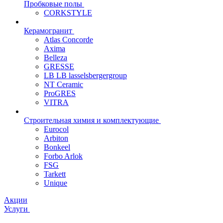
Пробковые полы
CORKSTYLE
Керамогранит
Atlas Concorde
Axima
Belleza
GRESSE
LB LB lasselsbergergroup
NT Ceramic
ProGRES
VITRA
Строительная химия и комплектующие
Eurocol
Arbiton
Bonkeel
Forbo Arlok
FSG
Tarkett
Unique
Акции
Услуги