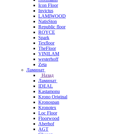
Icon Floor
Invictus
LAMIWOOD
NatisSton
Republic floor
ROYCE
Spark
Texfloor
TheFloor
VINILAM
westerhoff
Zeta
Ламинат
Назад
Ламинат
IDEAL
Kastamonu
Krono Original
Kronospan
Kronotex
Loc Floor
Floorwood
Aberhof
AGT