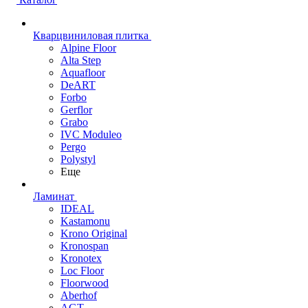
Кварцвиниловая плитка
Alpine Floor
Alta Step
Aquafloor
DeART
Forbo
Gerflor
Grabo
IVC Moduleo
Pergo
Polystyl
Еще
Ламинат
IDEAL
Kastamonu
Krono Original
Kronospan
Kronotex
Loc Floor
Floorwood
Aberhof
AGT