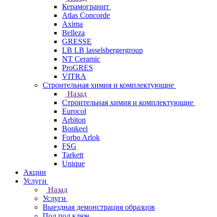
Керамогранит
Atlas Concorde
Axima
Belleza
GRESSE
LB LB lasselsbergergroup
NT Ceramic
ProGRES
VITRA
Строительная химия и комплектующие
Назад
Строительная химия и комплектующие
Eurocol
Arbiton
Bonkeel
Forbo Arlok
FSG
Tarkett
Unique
Акции
Услуги
Назад
Услуги
Выездная демонстрация образцов
Пол под ключ