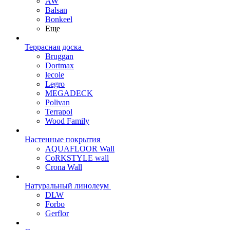
AW
Balsan
Bonkeel
Еще
Террасная доска
Bruggan
Dortmax
lecole
Legro
MEGADECK
Polivan
Terrapol
Wood Family
Настенные покрытия
AQUAFLOOR Wall
CoRKSTYLE wall
Crona Wall
Натуральный линолеум
DLW
Forbo
Gerflor