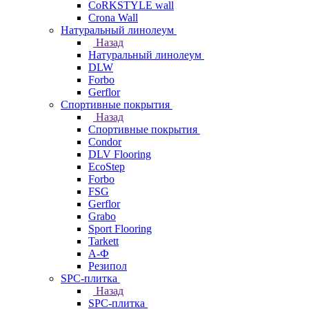
CoRKSTYLE wall
Crona Wall
Натуральный линолеум
Назад
Натуральный линолеум
DLW
Forbo
Gerflor
Спортивные покрытия
Назад
Спортивные покрытия
Condor
DLV Flooring
EcoStep
Forbo
FSG
Gerflor
Grabo
Sport Flooring
Tarkett
А-Ф
Резипол
SPC-плитка
Назад
SPC-плитка