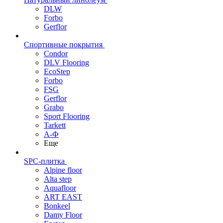
DLW
Forbo
Gerflor
Спортивные покрытия
Condor
DLV Flooring
EcoStep
Forbo
FSG
Gerflor
Grabo
Sport Flooring
Tarkett
А-Ф
Еще
SPC-плитка
Alpine floor
Alta step
Aquafloor
ART EAST
Bonkeel
Damy Floor