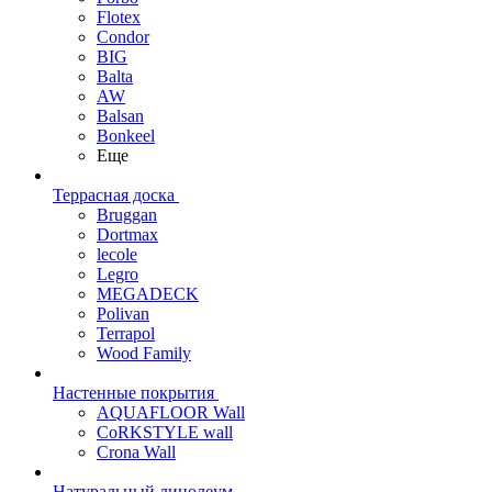
Flotex
Condor
BIG
Balta
AW
Balsan
Bonkeel
Еще
Террасная доска
Bruggan
Dortmax
lecole
Legro
MEGADECK
Polivan
Terrapol
Wood Family
Настенные покрытия
AQUAFLOOR Wall
CoRKSTYLE wall
Crona Wall
Натуральный линолеум