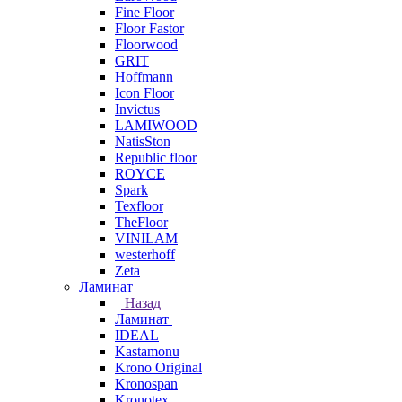
Fine Floor
Floor Fastor
Floorwood
GRIT
Hoffmann
Icon Floor
Invictus
LAMIWOOD
NatisSton
Republic floor
ROYCE
Spark
Texfloor
TheFloor
VINILAM
westerhoff
Zeta
Ламинат
Назад
Ламинат
IDEAL
Kastamonu
Krono Original
Kronospan
Kronotex