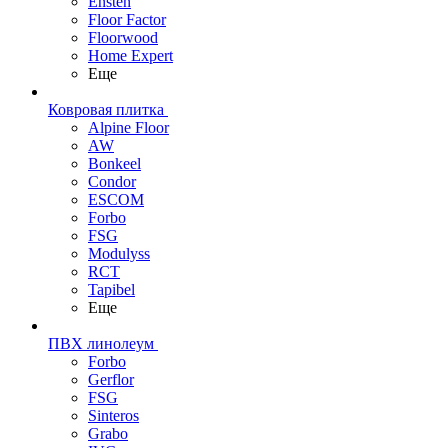
Ensten
Floor Factor
Floorwood
Home Expert
Еще
Ковровая плитка
Alpine Floor
AW
Bonkeel
Condor
ESCOM
Forbo
FSG
Modulyss
RCT
Tapibel
Еще
ПВХ линолеум
Forbo
Gerflor
FSG
Sinteros
Grabo