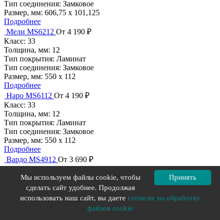
Тип соединения:
Замковое
Размер, мм:
606,75 х 101,125
Подробнее
Мели MS6212
От 4 190 ₽
Класс:
33
Толщина, мм:
12
Тип покрытия:
Ламинат
Тип соединения:
Замковое
Размер, мм:
550 x 112
Подробнее
Наро MS6112
От 4 190 ₽
Класс:
33
Толщина, мм:
12
Тип покрытия:
Ламинат
Тип соединения:
Замковое
Размер, мм:
550 x 112
Подробнее
Вардо MS4912
От 3 690 ₽
Класс:
33
Толщина, мм:
12
Мы используем файлы cookie, чтобы
Принять
Тип покрытия:
Ламинат
сделать сайт удобнее. Продолжая
Тип соединения:
Замковое
использовать наш сайт, вы даете
согласие на обработку
Размер, мм:
694 х 132
файлов cookie
Подробнее