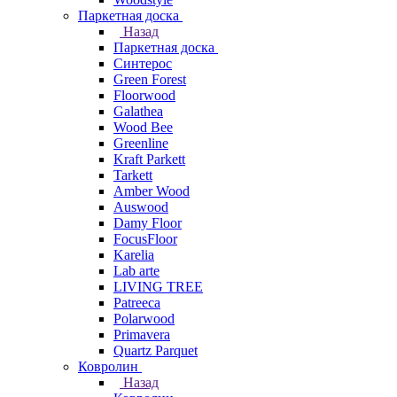
Паркетная доска
Назад
Паркетная доска
Синтерос
Green Forest
Floorwood
Galathea
Wood Bee
Greenline
Kraft Parkett
Tarkett
Amber Wood
Auswood
Damy Floor
FocusFloor
Karelia
Lab arte
LIVING TREE
Patreeca
Polarwood
Primavera
Quartz Parquet
Ковролин
Назад