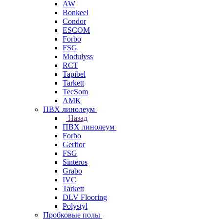
AW
Bonkeel
Condor
ESCOM
Forbo
FSG
Modulyss
RCT
Tapibel
Tarkett
TecSom
АМК
ПВХ линолеум
Назад
ПВХ линолеум
Forbo
Gerflor
FSG
Sinteros
Grabo
IVC
Tarkett
DLV Flooring
Polystyl
Пробковые полы