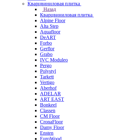
Кварцвиниловая плитка
Назад
Кварцвиниловая плитка
Alpine Floor
Alta Step
Aquafloor
DeART
Forbo
Gerflor
Grabo
IVC Moduleo
Pergo
Polystyl
Tarkett
Vertigo
Aberhof
ADELAR
ART EAST
Bonkeel
Classen
CM Floor
CronaFloor
Damy Floor
Ensten
EuroWood