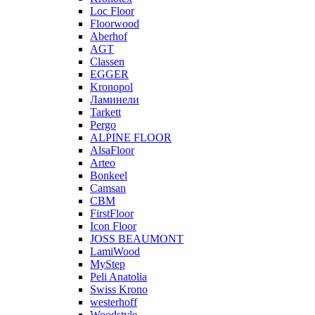
Loc Floor
Floorwood
Aberhof
AGT
Classen
EGGER
Kronopol
Ламинели
Tarkett
Pergo
ALPINE FLOOR
AlsaFloor
Arteo
Bonkeel
Camsan
CBM
FirstFloor
Icon Floor
JOSS BEAUMONT
LamiWood
MyStep
Peli Anatolia
Swiss Krono
westerhoff
Woodstyle