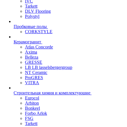
IVC
Tarkett
DLV Flooring
Polystyl
Пробковые полы
CORKSTYLE
Керамогранит
Atlas Concorde
Axima
Belleza
GRESSE
LB LB lasselsbergergroup
NT Ceramic
ProGRES
VITRA
Строительная химия и комплектующие
Eurocol
Arbiton
Bonkeel
Forbo Arlok
FSG
Tarkett