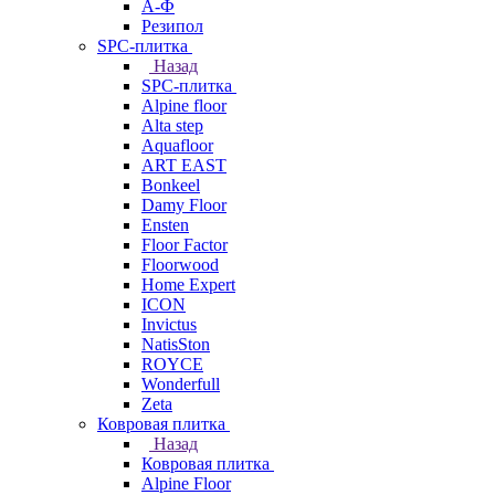
А-Ф
Резипол
SPC-плитка
Назад
SPC-плитка
Alpine floor
Alta step
Aquafloor
ART EAST
Bonkeel
Damy Floor
Ensten
Floor Factor
Floorwood
Home Expert
ICON
Invictus
NatisSton
ROYCE
Wonderfull
Zeta
Ковровая плитка
Назад
Ковровая плитка
Alpine Floor