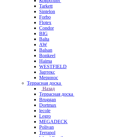
Ковролин
Tarkett
Sintelon
Forbo
Flotex
Condor
BIG
Balta
AW
Balsan
Bonkeel
Haima
WESTFIELD
Зартекс
Меринос
Террасная доска
Назад
Террасная доска
Bruggan
Dortmax
lecole
Legro
MEGADECK
Polivan
Terrapol