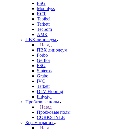
FSG
Modulyss
RCT
Tapibel
Tarkett
TecSom
АМК
ПВХ линолеум
Назад
ПВХ линолеум
Forbo
Gerflor
FSG
Sinteros
Grabo
IVC
Tarkett
DLV Flooring
Polystyl
Пробковые полы
Назад
Пробковые полы
CORKSTYLE
Керамогранит
Назад