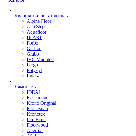
Кварцвиниловая плитка
Alpine Floor
Alta Step
Aquafloor
DeART
Forbo
Gerflor
Grabo
IVC Moduleo
Pergo
Polystyl
Еще
Ламинат
IDEAL
Kastamonu
Krono Original
Kronospan
Kronotex
Loc Floor
Floorwood
Aberhof
AGT