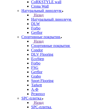
CoRKSTYLE wall
Crona Wall
Натуральный линолеум
Назад
Натуральный линолеум
DLW
Forbo
Gerflor
Спортивные покрытия
Назад
Спортивные покрытия
Condor
DLV Flooring
EcoStep
Forbo
FSG
Gerflor
Grabo
Sport Flooring
Tarkett
А-Ф
Резипол
SPC-плитка
Назад
SPC-плитка