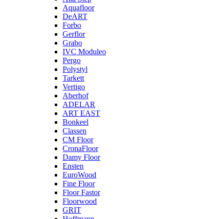
Aquafloor
DeART
Forbo
Gerflor
Grabo
IVC Moduleo
Pergo
Polystyl
Tarkett
Vertigo
Aberhof
ADELAR
ART EAST
Bonkeel
Classen
CM Floor
CronaFloor
Damy Floor
Ensten
EuroWood
Fine Floor
Floor Fastor
Floorwood
GRIT
Hoffmann