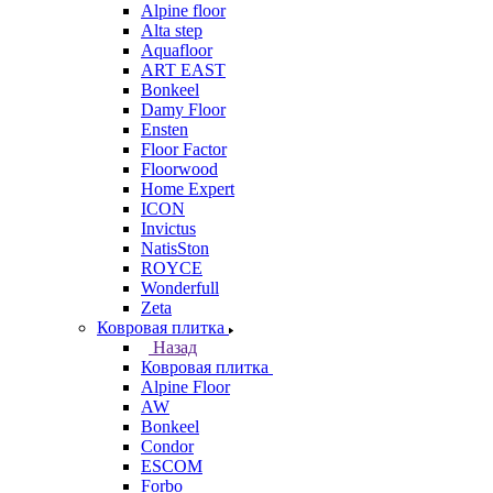
Alpine floor
Alta step
Aquafloor
ART EAST
Bonkeel
Damy Floor
Ensten
Floor Factor
Floorwood
Home Expert
ICON
Invictus
NatisSton
ROYCE
Wonderfull
Zeta
Ковровая плитка
Назад
Ковровая плитка
Alpine Floor
AW
Bonkeel
Condor
ESCOM
Forbo