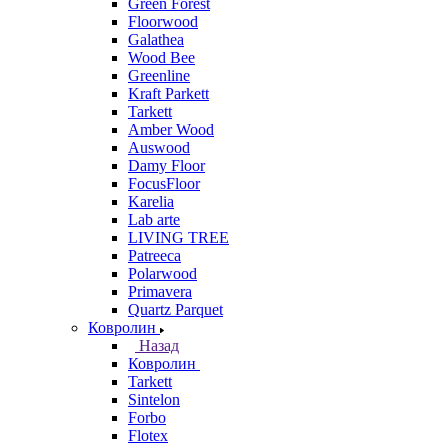
Green Forest
Floorwood
Galathea
Wood Bee
Greenline
Kraft Parkett
Tarkett
Amber Wood
Auswood
Damy Floor
FocusFloor
Karelia
Lab arte
LIVING TREE
Patreeca
Polarwood
Primavera
Quartz Parquet
Ковролин
Назад
Ковролин
Tarkett
Sintelon
Forbo
Flotex