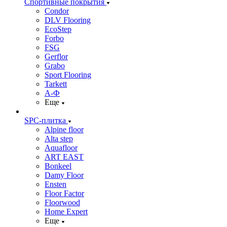
Спортивные покрытия
Condor
DLV Flooring
EcoStep
Forbo
FSG
Gerflor
Grabo
Sport Flooring
Tarkett
А-Ф
Еще
SPC-плитка
Alpine floor
Alta step
Aquafloor
ART EAST
Bonkeel
Damy Floor
Ensten
Floor Factor
Floorwood
Home Expert
Еще