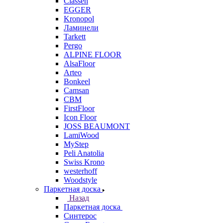
Classen
EGGER
Kronopol
Ламинели
Tarkett
Pergo
ALPINE FLOOR
AlsaFloor
Arteo
Bonkeel
Camsan
CBM
FirstFloor
Icon Floor
JOSS BEAUMONT
LamiWood
MyStep
Peli Anatolia
Swiss Krono
westerhoff
Woodstyle
Паркетная доска
Назад
Паркетная доска
Синтерос