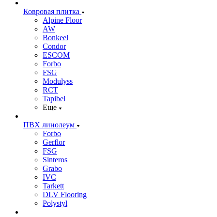
Ковровая плитка
Alpine Floor
AW
Bonkeel
Condor
ESCOM
Forbo
FSG
Modulyss
RCT
Tapibel
Еще
ПВХ линолеум
Forbo
Gerflor
FSG
Sinteros
Grabo
IVC
Tarkett
DLV Flooring
Polystyl