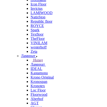
Icon Floor
Invictus
LAMIWOOD
NatisSton
Republic floor
ROYCE
Spark
Texfloor
TheFloor
VINILAM
westerhoff
Zeta
Ламинат
Назад
Ламинат
IDEAL
Kastamonu
Krono Original
Kronospan
Kronotex
Loc Floor
Floorwood
Aberhof
AGT