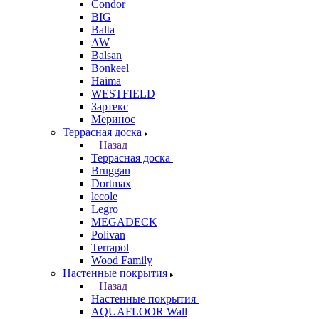
Condor
BIG
Balta
AW
Balsan
Bonkeel
Haima
WESTFIELD
Зартекс
Меринос
Террасная доска
Назад
Террасная доска
Bruggan
Dortmax
lecole
Legro
MEGADECK
Polivan
Terrapol
Wood Family
Настенные покрытия
Назад
Настенные покрытия
AQUAFLOOR Wall