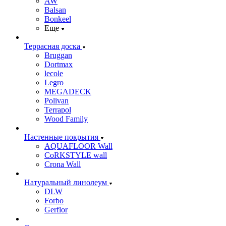
AW
Balsan
Bonkeel
Еще
Террасная доска
Bruggan
Dortmax
lecole
Legro
MEGADECK
Polivan
Terrapol
Wood Family
Настенные покрытия
AQUAFLOOR Wall
CoRKSTYLE wall
Crona Wall
Натуральный линолеум
DLW
Forbo
Gerflor