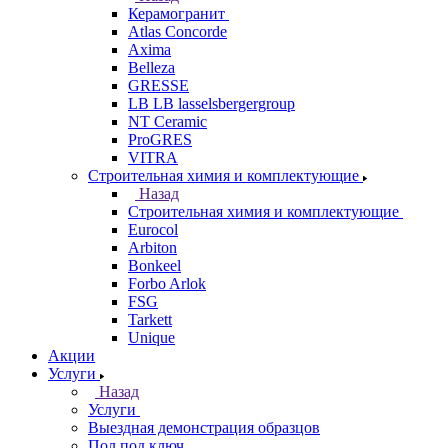
Керамогранит
Atlas Concorde
Axima
Belleza
GRESSE
LB LB lasselsbergergroup
NT Ceramic
ProGRES
VITRA
Строительная химия и комплектующие
Назад
Строительная химия и комплектующие
Eurocol
Arbiton
Bonkeel
Forbo Arlok
FSG
Tarkett
Unique
Акции
Услуги
Назад
Услуги
Выездная демонстрация образцов
Пол под ключ