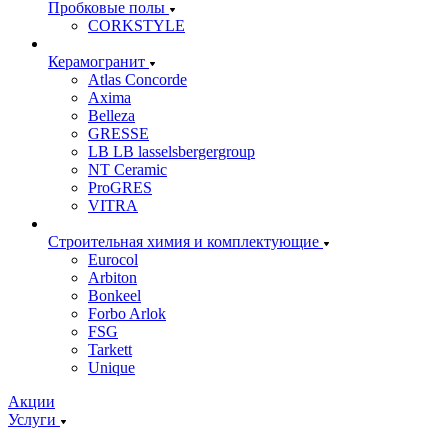
Пробковые полы
CORKSTYLE
Керамогранит
Atlas Concorde
Axima
Belleza
GRESSE
LB LB lasselsbergergroup
NT Ceramic
ProGRES
VITRA
Строительная химия и комплектующие
Eurocol
Arbiton
Bonkeel
Forbo Arlok
FSG
Tarkett
Unique
Акции
Услуги