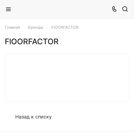
Главная
Бренды
FlOORFACTOR
FlOORFACTOR
Назад к списку