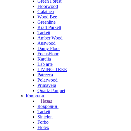
Green Forest
Floorwood
Galathea
Wood Bee
Greenline
Kraft Parkett
Tarkett
Amber Wood
Auswood
Damy Floor
FocusFloor
Karelia
Lab arte
LIVING TREE
Patreeca
Polarwood
Primavera
Quartz Parquet
Ковролин
Назад
Ковролин
Tarkett
Sintelon
Forbo
Flotex