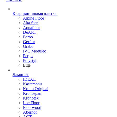
Кварцвиниловая плитка
Alpine Floor
Alta Step
Aquafloor
DeART
Forbo
Gerflor
Grabo
IVC Moduleo
Pergo
Polystyl
Еще
Ламинат
IDEAL
Kastamonu
Krono Original
Kronospan
Kronotex
Loc Floor
Floorwood
Aberhof
AGT