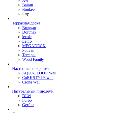
AW
Balsan
Bonkeel
Еще
Террасная доска
Bruggan
Dortmax
lecole
Legro
MEGADECK
Polivan
Terrapol
Wood Family
Настенные покрытия
AQUAFLOOR Wall
CoRKSTYLE wall
Crona Wall
Натуральный линолеум
DLW
Forbo
Gerflor