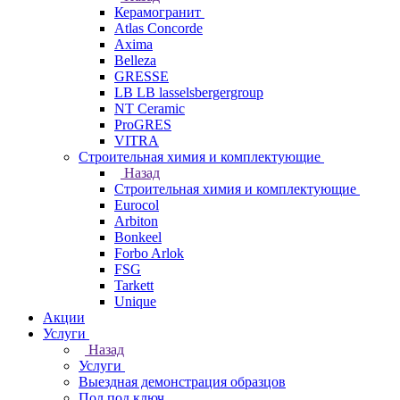
Керамогранит
Atlas Concorde
Axima
Belleza
GRESSE
LB LB lasselsbergergroup
NT Ceramic
ProGRES
VITRA
Строительная химия и комплектующие
Назад
Строительная химия и комплектующие
Eurocol
Arbiton
Bonkeel
Forbo Arlok
FSG
Tarkett
Unique
Акции
Услуги
Назад
Услуги
Выездная демонстрация образцов
Пол под ключ