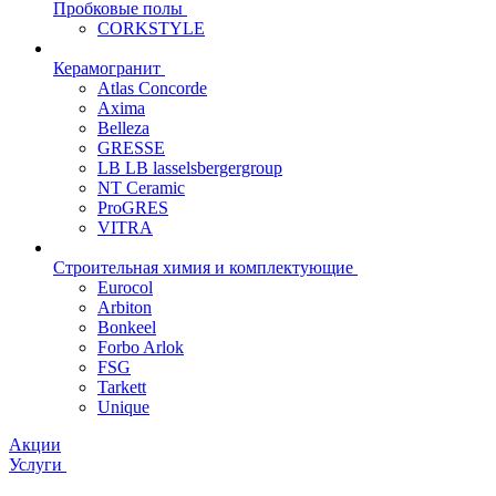
Пробковые полы
CORKSTYLE
Керамогранит
Atlas Concorde
Axima
Belleza
GRESSE
LB LB lasselsbergergroup
NT Ceramic
ProGRES
VITRA
Строительная химия и комплектующие
Eurocol
Arbiton
Bonkeel
Forbo Arlok
FSG
Tarkett
Unique
Акции
Услуги