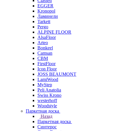
Classen
EGGER
Kronopol
Ламинели
Tarkett
Pergo
ALPINE FLOOR
AlsaFloor
Arteo
Bonkeel
Camsan
CBM
FirstFloor
Icon Floor
JOSS BEAUMONT
LamiWood
MyStep
Peli Anatolia
Swiss Krono
westerhoff
Woodstyle
Паркетная доска
Назад
Паркетная доска
Синтерос