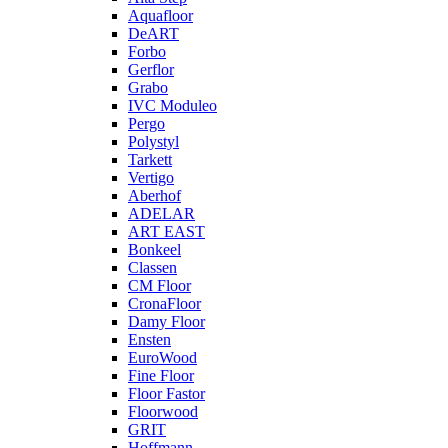
Aquafloor
DeART
Forbo
Gerflor
Grabo
IVC Moduleo
Pergo
Polystyl
Tarkett
Vertigo
Aberhof
ADELAR
ART EAST
Bonkeel
Classen
CM Floor
CronaFloor
Damy Floor
Ensten
EuroWood
Fine Floor
Floor Fastor
Floorwood
GRIT
Hoffmann