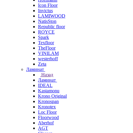
Icon Floor
Invictus
LAMIWOOD
NatisSton
Republic floor
ROYCE
Spark
Texfloor
TheFloor
VINILAM
westerhoff
Zeta
Ламинат
Назад
Ламинат
IDEAL
Kastamonu
Krono Original
Kronospan
Kronotex
Loc Floor
Floorwood
Aberhof
AGT