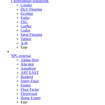
Спортивные покрытия
Condor
DLV Flooring
EcoStep
Forbo
FSG
Gerflor
Grabo
Sport Flooring
Tarkett
А-Ф
Еще
SPC-плитка
Alpine floor
Alta step
Aquafloor
ART EAST
Bonkeel
Damy Floor
Ensten
Floor Factor
Floorwood
Home Expert
Еще