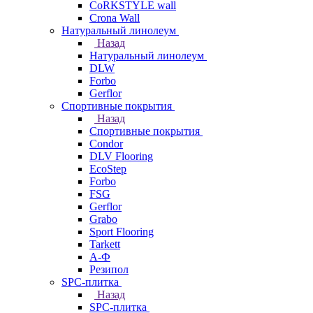
CoRKSTYLE wall
Crona Wall
Натуральный линолеум
Назад
Натуральный линолеум
DLW
Forbo
Gerflor
Спортивные покрытия
Назад
Спортивные покрытия
Condor
DLV Flooring
EcoStep
Forbo
FSG
Gerflor
Grabo
Sport Flooring
Tarkett
А-Ф
Резипол
SPC-плитка
Назад
SPC-плитка