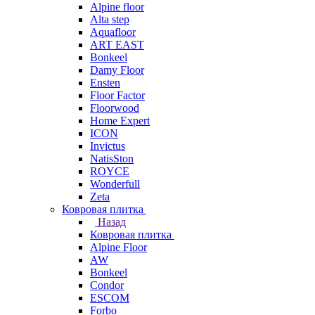
Alpine floor
Alta step
Aquafloor
ART EAST
Bonkeel
Damy Floor
Ensten
Floor Factor
Floorwood
Home Expert
ICON
Invictus
NatisSton
ROYCE
Wonderfull
Zeta
Ковровая плитка
Назад
Ковровая плитка
Alpine Floor
AW
Bonkeel
Condor
ESCOM
Forbo