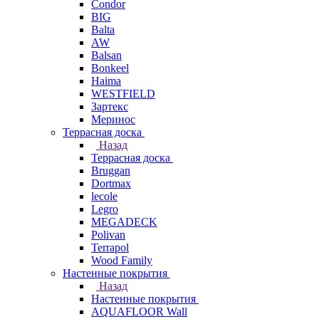
Condor
BIG
Balta
AW
Balsan
Bonkeel
Haima
WESTFIELD
Зартекс
Меринос
Террасная доска
Назад
Террасная доска
Bruggan
Dortmax
lecole
Legro
MEGADECK
Polivan
Terrapol
Wood Family
Настенные покрытия
Назад
Настенные покрытия
AQUAFLOOR Wall