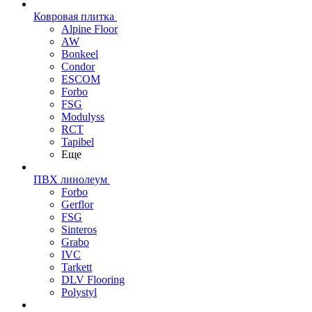
Ковровая плитка
Alpine Floor
AW
Bonkeel
Condor
ESCOM
Forbo
FSG
Modulyss
RCT
Tapibel
Еще
ПВХ линолеум
Forbo
Gerflor
FSG
Sinteros
Grabo
IVC
Tarkett
DLV Flooring
Polystyl