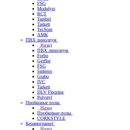
FSG
Modulyss
RCT
Tapibel
Tarkett
TecSom
АМК
ПВХ линолеум
Назад
ПВХ линолеум
Forbo
Gerflor
FSG
Sinteros
Grabo
IVC
Tarkett
DLV Flooring
Polystyl
Пробковые полы
Назад
Пробковые полы
CORKSTYLE
Керамогранит
Назад