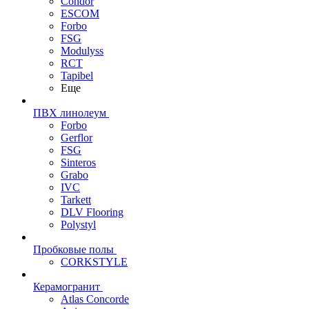
Condor
ESCOM
Forbo
FSG
Modulyss
RCT
Tapibel
Еще
ПВХ линолеум
Forbo
Gerflor
FSG
Sinteros
Grabo
IVC
Tarkett
DLV Flooring
Polystyl
Пробковые полы
CORKSTYLE
Керамогранит
Atlas Concorde