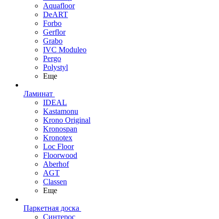
Aquafloor
DeART
Forbo
Gerflor
Grabo
IVC Moduleo
Pergo
Polystyl
Еще
Ламинат
IDEAL
Kastamonu
Krono Original
Kronospan
Kronotex
Loc Floor
Floorwood
Aberhof
AGT
Classen
Еще
Паркетная доска
Синтерос