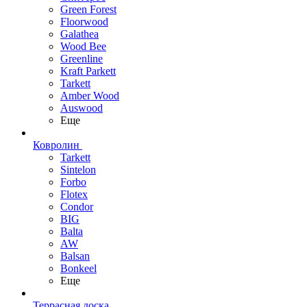
Green Forest
Floorwood
Galathea
Wood Bee
Greenline
Kraft Parkett
Tarkett
Amber Wood
Auswood
Еще
Ковролин
Tarkett
Sintelon
Forbo
Flotex
Condor
BIG
Balta
AW
Balsan
Bonkeel
Еще
Террасная доска