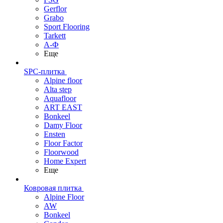
Gerflor
Grabo
Sport Flooring
Tarkett
А-Ф
Еще
SPC-плитка
Alpine floor
Alta step
Aquafloor
ART EAST
Bonkeel
Damy Floor
Ensten
Floor Factor
Floorwood
Home Expert
Еще
Ковровая плитка
Alpine Floor
AW
Bonkeel