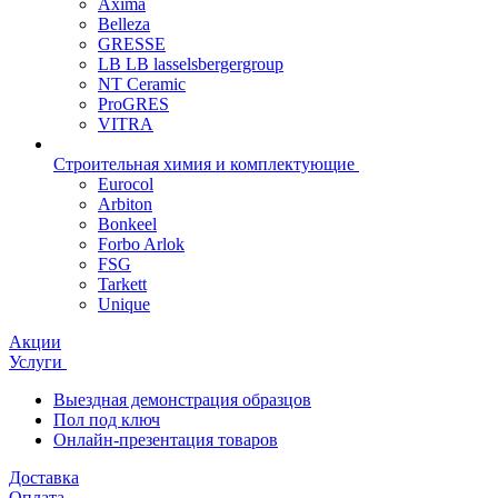
Axima
Belleza
GRESSE
LB LB lasselsbergergroup
NT Ceramic
ProGRES
VITRA
Строительная химия и комплектующие
Eurocol
Arbiton
Bonkeel
Forbo Arlok
FSG
Tarkett
Unique
Акции
Услуги
Выездная демонстрация образцов
Пол под ключ
Онлайн-презентация товаров
Доставка
Оплата