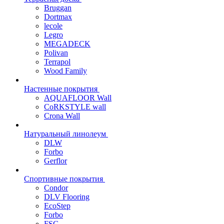
Bruggan
Dortmax
lecole
Legro
MEGADECK
Polivan
Terrapol
Wood Family
Настенные покрытия
AQUAFLOOR Wall
CoRKSTYLE wall
Crona Wall
Натуральный линолеум
DLW
Forbo
Gerflor
Спортивные покрытия
Condor
DLV Flooring
EcoStep
Forbo
FSG