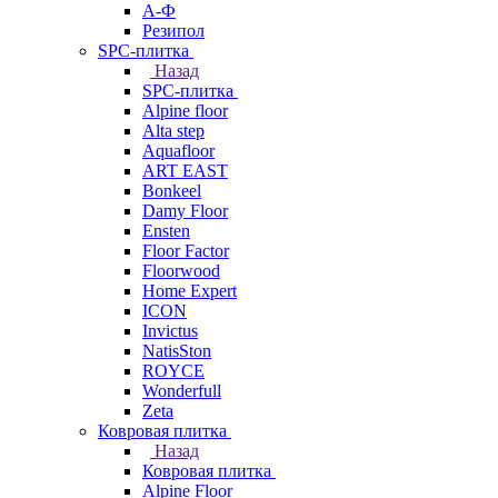
А-Ф
Резипол
SPC-плитка
Назад
SPC-плитка
Alpine floor
Alta step
Aquafloor
ART EAST
Bonkeel
Damy Floor
Ensten
Floor Factor
Floorwood
Home Expert
ICON
Invictus
NatisSton
ROYCE
Wonderfull
Zeta
Ковровая плитка
Назад
Ковровая плитка
Alpine Floor