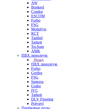
AW
Bonkeel
Condor
ESCOM
Forbo
FSG
Modulyss
RCT
Tapibel
Tarkett
TecSom
АМК
ПВХ линолеум
Назад
ПВХ линолеум
Forbo
Gerflor
FSG
Sinteros
Grabo
IVC
Tarkett
DLV Flooring
Polystyl
Пробковые полы