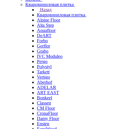
Кварцвиниловая плитка
Назад
Кварцвиниловая плитка
Alpine Floor
Alta Step
Aquafloor
DeART
Forbo
Gerflor
Grabo
IVC Moduleo
Pergo
Polystyl
Tarkett
Vertigo
Aberhof
ADELAR
ART EAST
Bonkeel
Classen
CM Floor
CronaFloor
Damy Floor
Ensten
EuroWood