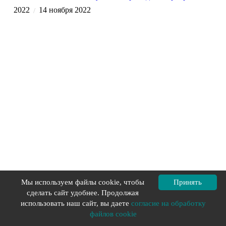
2022
14 ноября 2022
/
Как правильно выбрать пробковый пол?
Мы используем файлы cookie, чтобы
Принять
2022
15 июня 2022
/
сделать сайт удобнее. Продолжая
Загрузить еще
использовать наш сайт, вы даете
согласие на обработку
файлов cookie
1
2
3