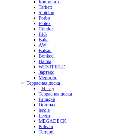
Ковролин
Tarkett
Sintelon
Forbo
Flotex
Condor
BIG
Balta
AW
Balsan
Bonkeel
Haima
WESTFIELD
Зартекс
Меринос
Террасная доска
Назад
Террасная доска
Bruggan
Dortmax
lecole
Legro
MEGADECK
Polivan
Terrapol