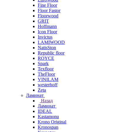
Fine Floor
Floor Fastor
Floorwood
GRIT
Hoffmann
Icon Floor
Invictus
LAMIWOOD
NatisSton
Republic floor
ROYCE
Spark
Texfloor
TheFloor
VINILAM
westerhoff
Zeta
Ламинат
Назад
Ламинат
IDEAL
Kastamonu
Krono Original
Kronospan