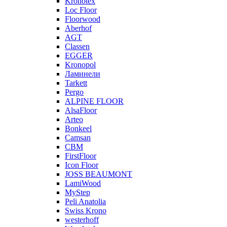
Kronotex
Loc Floor
Floorwood
Aberhof
AGT
Classen
EGGER
Kronopol
Ламинели
Tarkett
Pergo
ALPINE FLOOR
AlsaFloor
Arteo
Bonkeel
Camsan
CBM
FirstFloor
Icon Floor
JOSS BEAUMONT
LamiWood
MyStep
Peli Anatolia
Swiss Krono
westerhoff